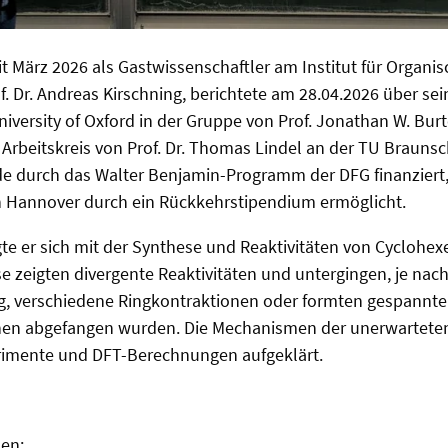
eit März 2026 als Gastwissenschaftler am Institut für Organ
of. Dr. Andreas Kirschning, berichtete am 28.04.2026 über se
niversity of Oxford in der Gruppe von Prof. Jonathan W. Bur
Arbeitskreis von Prof. Dr. Thomas Lindel an der TU Brauns
de durch das Walter Benjamin-Programm der DFG finanziert
in Hannover durch ein Rückkehrstipendium ermöglicht.
gte er sich mit der Synthese und Reaktivitäten von Cyclohe
e zeigten divergente Reaktivitäten und untergingen, je na
, verschiedene Ringkontraktionen oder formten gespannte
nen abgefangen wurden. Die Mechanismen der unerwartete
imente und DFT-Berechnungen aufgeklärt.
nen: