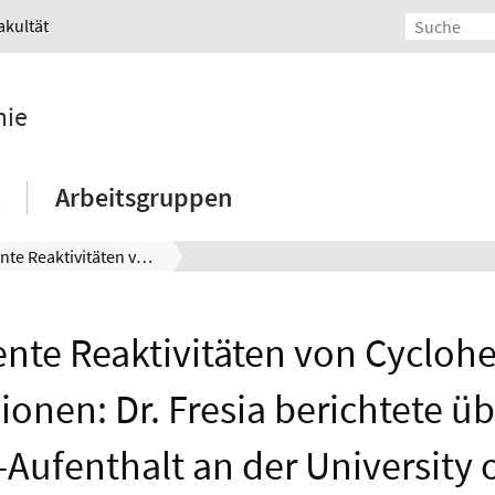
akultät
mie
Arbeitsgruppen
Divergente Reaktivitäten von Cyclohexenon-Oxoniumionen: Dr. Fresia berichtete über seinen PostDoc-Aufenthalt an der University of Oxford
ente Reaktivitäten von Cycloh
onen: Dr. Fresia berichtete üb
Aufenthalt an der University 