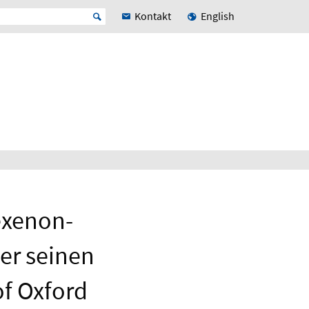
Kontakt
English
exenon-
er seinen
of Oxford