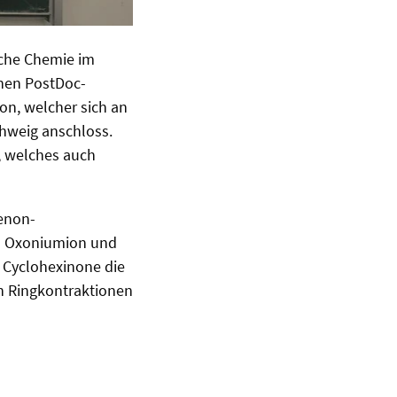
ische Chemie im
inen PostDoc-
ton, welcher sich an
chweig anschloss.
, welches auch
xenon-
ch Oxoniumion und
 Cyclohexinone die
n Ringkontraktionen