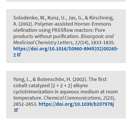
Solodenko, W., Kunz, U., Jas, G.
, & Kirschning,
A.
(2002).
Polymer-assisted Horner-Emmons
olefination using PASSflow reactors: Pure
products without purification
.
Bioorganic and
Medicinal Chemistry Letters
,
12
(14), 1833-1835.
https://doi.org/10.1016/S0960-894X(02)00265-
2
Yong, L.
, & Butenschön, H.
(2002).
The first
cobalt catalyzed [2 + 2 + 2] alkyne
cyclotrimerization in aqueous medium at room
temperature
.
Chemical Communications
,
2
(23),
2852-2853.
https://doi.org/10.1039/b207978j