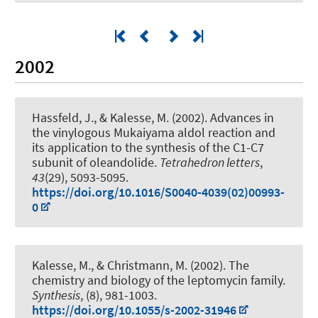
2002
Hassfeld, J.
, & Kalesse, M.
(2002).
Advances in
the vinylogous Mukaiyama aldol reaction and
its application to the synthesis of the C1-C7
subunit of oleandolide
.
Tetrahedron letters
,
43
(29), 5093-5095.
https://doi.org/10.1016/S0040-4039(02)00993-
0
Kalesse, M.
, & Christmann, M. (2002).
The
chemistry and biology of the leptomycin family
.
Synthesis
, (8), 981-1003.
https://doi.org/10.1055/s-2002-31946