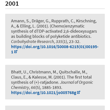
2001
Amann, S.
, Dräger, G.
, Rupprath, C.
, Kirschning,
A.
, & Elling, L. (2001).
(Chemo)enzymatic
synthesis of dTDP-activated 2,6-dideoxysugars
as building blocks of polyketide antibiotics
.
Carbohydrate Research
,
335
(1), 23-32.
https://doi.org/10.1016/S0008-6215(01)00195-
1
Bhatt, U., Christmann, M., Quitschalle, M.,
Claus, E.
, & Kalesse, M.
(2001).
The first total
synthesis of (+)-ratjadone
.
Journal of Organic
Chemistry
,
66
(5), 1885-1893.
https://doi.org/10.1021/jo005768g