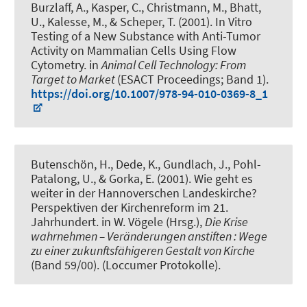
Burzlaff, A., Kasper, C., Christmann, M., Bhatt,
U.
, Kalesse, M.
, & Scheper, T.
(2001).
In Vitro
Testing of a New Substance with Anti-Tumor
Activity on Mammalian Cells Using Flow
Cytometry
. in
Animal Cell Technology: From
Target to Market
(ESACT Proceedings; Band 1).
https://doi.org/10.1007/978-94-010-0369-8_1
Butenschön, H.
, Dede, K., Gundlach, J., Pohl-
Patalong, U., & Gorka, E. (2001).
Wie geht es
weiter in der Hannoverschen Landeskirche?
Perspektiven der Kirchenreform im 21.
Jahrhundert
. in W. Vögele (Hrsg.),
Die Krise
wahrnehmen – Veränderungen anstiften : Wege
zu einer zukunftsfähigeren Gestalt von Kirche
(Band 59/00). (Loccumer Protokolle).