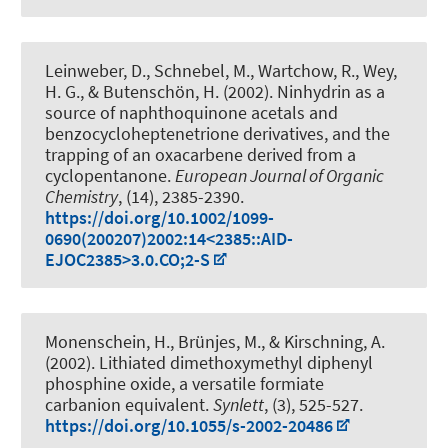
Leinweber, D., Schnebel, M., Wartchow, R., Wey,
H. G.
, & Butenschön, H.
(2002).
Ninhydrin as a
source of naphthoquinone acetals and
benzocycloheptenetrione derivatives, and the
trapping of an oxacarbene derived from a
cyclopentanone
.
European Journal of Organic
Chemistry
, (14), 2385-2390.
https://doi.org/10.1002/1099-
0690(200207)2002:14<2385::AID-
EJOC2385>3.0.CO;2-S
Monenschein, H., Brünjes, M.
, & Kirschning, A.
(2002).
Lithiated dimethoxymethyl diphenyl
phosphine oxide, a versatile formiate
carbanion equivalent
.
Synlett
, (3), 525-527.
https://doi.org/10.1055/s-2002-20486