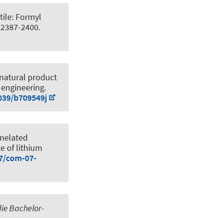
tile: Formyl
, 2387-2400.
 natural product
 engineering
.
1039/b709549j
nnelated
 of lithium
87/com-07-
ie Bachelor-