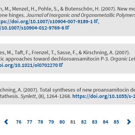
, M., Menzel, H., Pohle, S.
, & Butenschön, H.
(2007).
New mol
cene hinges
.
Journal of Inorganic and Organometallic Polymer
tps://doi.org/10.1007/s10904-007-9189-1
,
g/10.1007/s10904-012-9769-6
s, M., Taft, F., Frenzel, T., Sasse, F.
, & Kirschning, A.
(2007).
c approaches toward dechloroansamitocin P-3
.
Organic Le
oi.org/10.1021/ol0702270
schning, A.
(2007).
Total syntheses of new proansamitocin de
tathesis
.
Synlett
, (8), 1264-1268.
https://doi.org/10.1055/s
76
77
78
79
80
81
82
83
84
85