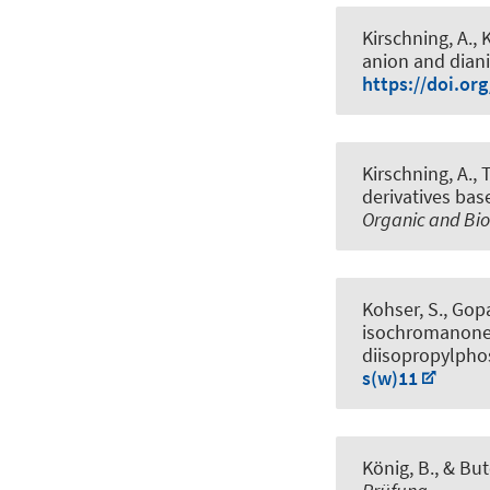
Kirschning, A.
, 
anion and dian
https://doi.or
Kirschning, A.
, 
derivatives ba
Organic and Bi
Kohser, S., Gop
isochromanones
diisopropylpho
s(w)11
König, B.
, & Bu