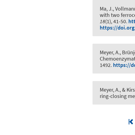
Ma, J., Vollmann
with two ferro
18
(1), 41-50.
ht
https://doi.or
Meyer, A., Brünje
Chemoenzymati
1492.
https://d
Meyer, A.
, & Kir
ring-closing me