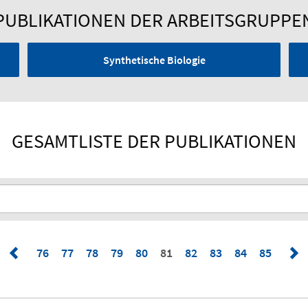
PUBLIKATIONEN DER ARBEITSGRUPPE
Synthetische Biologie
GESAMTLISTE DER PUBLIKATIONEN
76
77
78
79
80
81
82
83
84
85