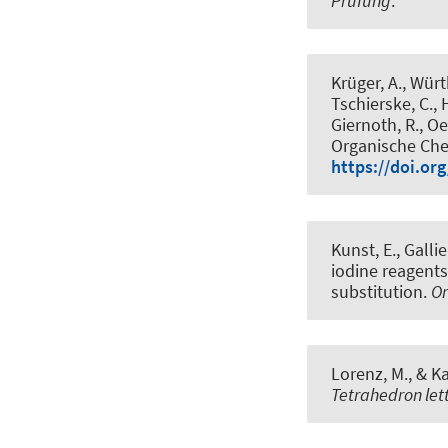
Prüfung
.
Krüger, A., Würth
Tschierske, C., H
Giernoth, R., Oe
Organische Ch
https://doi.or
Kunst, E., Gallie
iodine reagents
substitution
.
Or
Lorenz, M.
, & K
Tetrahedron let