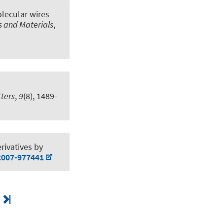
ecular wires
s and Materials
,
tters
,
9
(8), 1489-
rivatives by
-2007-977441