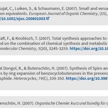
Kujat, C., Luiken, S., & Schaumann, E. (2007).
Small and versa
ion equivalents
.
European Journal of Organic Chemistry
, (15)
g/10.1002/ejoc.200601003
Taft, F., & Knobloch, T. (2007).
Total synthesis approaches to
sed on the combination of chemical synthesis and metabolic
omolecular Chemistry
,
5
(20), 3245-3259.
https://doi.org/10.
al Dongol, K.
, & Butenschön, H.
(2007).
Synthesis of Spiro a
 by ring expansion of benzocyclobutenones in the presence
sphide
.
Heterocycles
,
74
(C), 339-350.
https://doi.org/10.39
tenschön, H.
(2007).
Organische Chemie: kurz und bündig für d