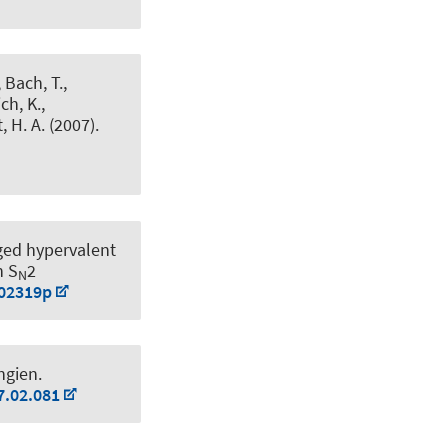
 Bach, T.,
ch, K.,
, H. A. (2007).
ged hypervalent
h S
2
N
702319p
ngien
.
7.02.081