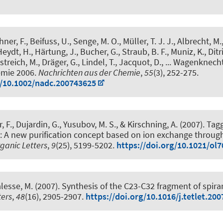
ner, F., Beifuss, U., Senge, M. O., Müller, T. J. J., Albrecht, M.,
eydt, H., Härtung, J., Bucher, G., Straub, B. F., Muniz, K., Ditri
streich, M.
, Dräger, G.
, Lindel, T., Jacquot, D., ... Wagenknecht
emie 2006
.
Nachrichten aus der Chemie
,
55
(3), 252-275.
g/10.1002/nadc.200743625
r, F., Dujardin, G., Yusubov, M. S.
, & Kirschning, A.
(2007).
Tag
: A new purification concept based on ion exchange throug
ganic Letters
,
9
(25), 5199-5202.
https://doi.org/10.1021/ol
alesse, M.
(2007).
Synthesis of the C23-C32 fragment of spira
ters
,
48
(16), 2905-2907.
https://doi.org/10.1016/j.tetlet.200